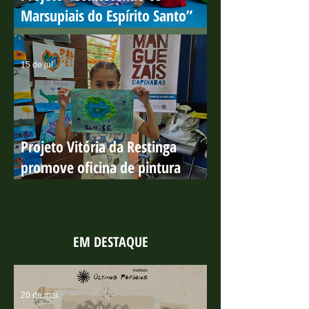
Projeto “Conhecendo os
Marsupiais do Espírito Santo”
encerra ciclo de ações em escolas
públicas com resultados
15 de jul.
positivos
Projeto Vitória da Restinga
promove oficina de pintura
sobre os manguezais no Parque
Costeiro
EM DESTAQUE