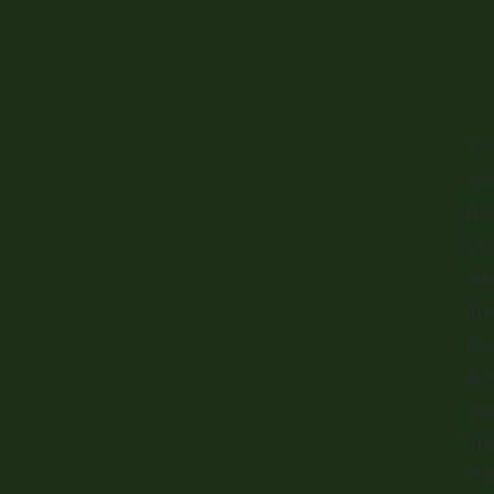
Pro
Ami
Pro
Sai
Mat
Not
Edu
Açõ
Baí
Not
TV 