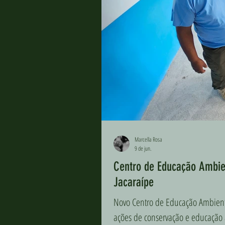
Marcella Rosa
9 de jun.
Centro de Educação Ambien
Jacaraípe
Novo Centro de Educação Ambienta
ações de conservação e educação