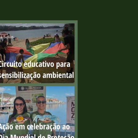
á 5 dias
Circuito educativo para
sensibilização ambiental
na Ilha do Boi
1 de jul.
Ação em celebração ao
Dia Mundial de Proteção