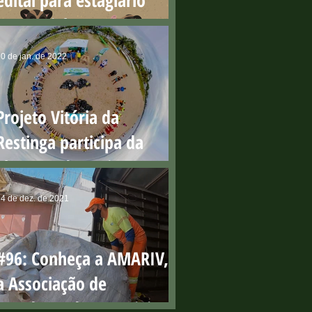
edital para estagiário
presencial
0 de jan. de 2022
Projeto Vitória da
Restinga participa da
abertura do Projeto Praia
Limpa
4 de dez. de 2021
#96: Conheça a AMARIV,
a Associação de
Catadores de Materiais