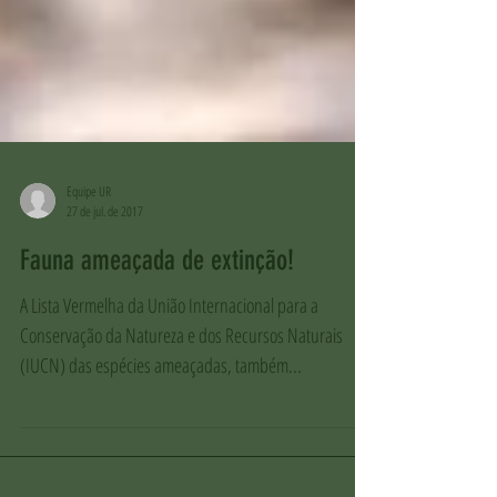
Equipe UR
27 de jul. de 2017
Fauna ameaçada de extinção!
A Lista Vermelha da União Internacional para a
Conservação da Natureza e dos Recursos Naturais
(IUCN) das espécies ameaçadas, também...