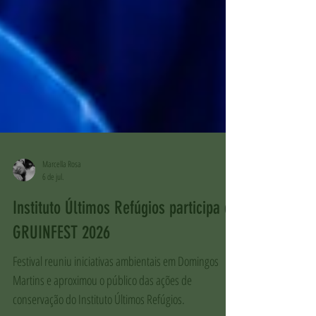
Marcella Rosa
6 de jul.
Instituto Últimos Refúgios participa do
GRUINFEST 2026
Festival reuniu iniciativas ambientais em Domingos
Martins e aproximou o público das ações de