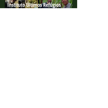
Instituto Últimos Refúgios
participa de série da BBC que
ganha o 'Green Oscar'
4 de ago. de 2022
Projeto Marsupiais lança edital
para estagiário presencial
10 de jan. de 2022