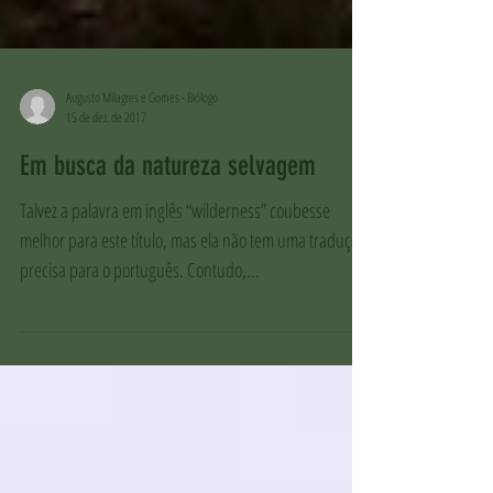
Augusto Milagres e Gomes - Biólogo
15 de dez. de 2017
Em busca da natureza selvagem
Talvez a palavra em inglês “wilderness” coubesse
melhor para este título, mas ela não tem uma tradução
precisa para o português. Contudo,...