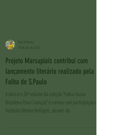
Vitor Pinheiro
29 de set. de 2023
Projeto Marsupiais contribui com
lançamento literário realizado pela
Folha de S.Paulo
A obra é o 26º volume da coleção “Folha Fauna
Brasileira Para Crianças” e contou com participação do
Instituto Últimos Refúgios, através do