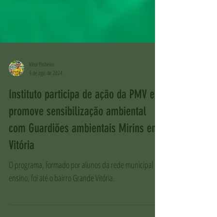
Vitor Pinheiro
9 de ago. de 2024
Instituto participa de ação da PMV e
promove sensibilização ambiental
com Guardiões ambientais Mirins em
Vitória
O programa, formado por alunos da rede municipal de
ensino, foi até o bairro Grande Vitória.