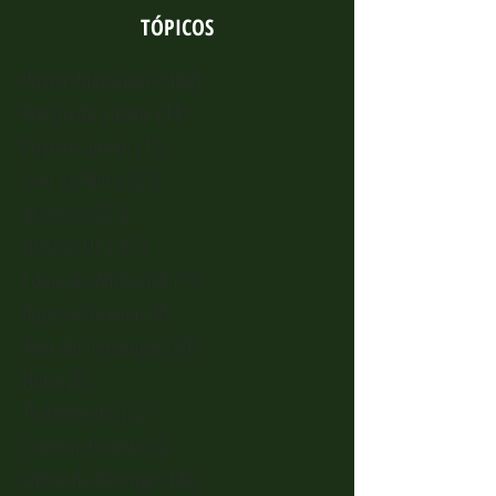
TÓPICOS
Projeto Marsupiais
(108)
108 posts
Amigos da Jubarte
(14)
14 posts
Projeto Caiman
(13)
13 posts
Saiu na Mídia
(23)
23 posts
Matérias
(223)
223 posts
Notícias UR
(357)
357 posts
Educação Ambiental
(77)
77 posts
Ações no Oceano
(8)
8 posts
Baía das Tartarugas
(30)
30 posts
Nota
(20)
20 posts
TV Ambiental
(72)
72 posts
Conexão Planeta
(3)
3 posts
Vitória da Restinga
(146)
146 posts