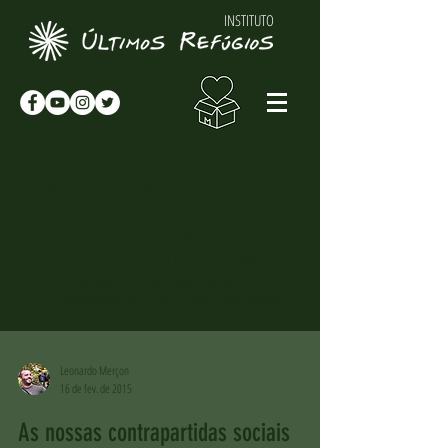
INSTITUTO
NOTÍCIAS & NOVIDADES
NOTÍCIAS
Novidades sobre o Instituto Últimos
Refúgios, suas atividades e
curiosidades sobre o meio-ambiente
Leonardo Merçon
16 de fev. de 2015
As nossas contrapartidas sociais