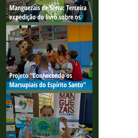
Manguezais de Serra: Terceira
expedição do livro sobre os
manguezais capixabas
20 de jul.
Projeto “Conhecendo os
Marsupiais do Espírito Santo”
encerra ciclo de ações em escolas
públicas com resultados
15 de jul.
positivos