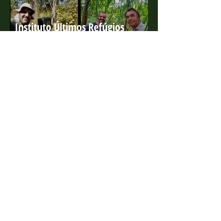
Instituto Últimos Refúgios
participa de série da BBC que
ganha o 'Green Oscar'
4 de ago. de 2022
Projeto Marsupiais lança edital
para estagiário presencial
10 de jan. de 2022