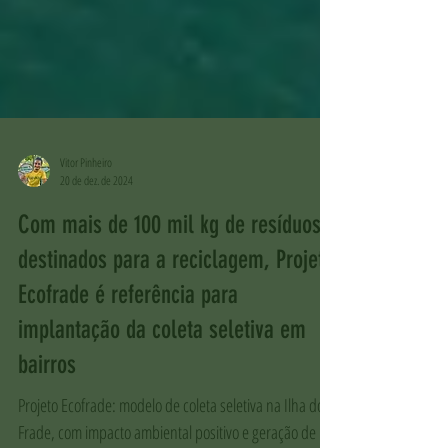
Vitor Pinheiro
20 de dez. de 2024
Com mais de 100 mil kg de resíduos
destinados para a reciclagem, Projeto
Ecofrade é referência para
implantação da coleta seletiva em
bairros