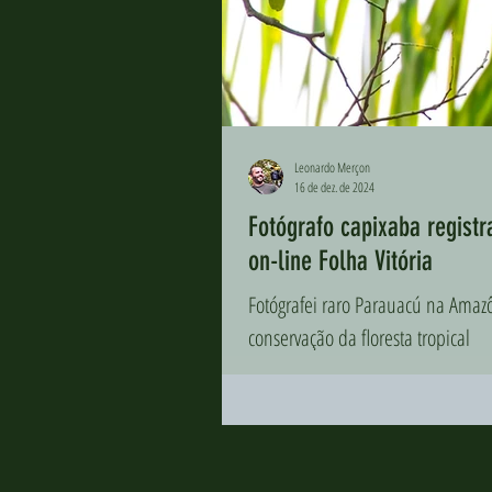
Leonardo Merçon
16 de dez. de 2024
Fotógrafo capixaba regist
on-line Folha Vitória
Fotógrafei raro Parauacú na Amaz
conservação da floresta tropical