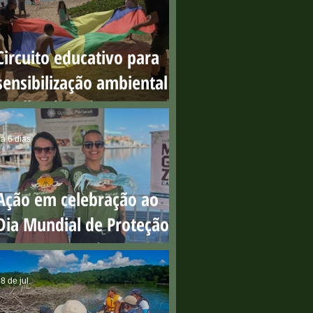
Circuito educativo para
sensibilização ambiental
na Ilha do Boi
á 6 dias
Ação em celebração ao
Dia Mundial de Proteção
aos Manguezais
8 de jul.