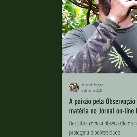
Leonardo Merçon
3 de jun. de 2025
A paixão pela Observação 
matéria no Jornal on-line 
Descubra como a observação da na
proteger a biodiversidade