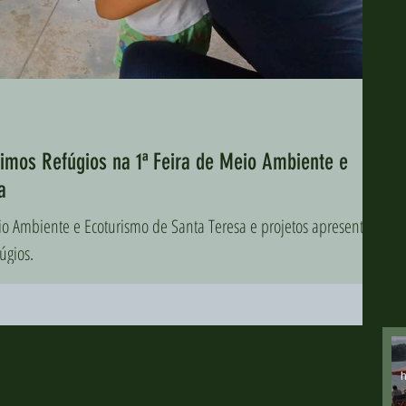
ltimos Refúgios na 1ª Feira de Meio Ambiente e
a
úgios.
h