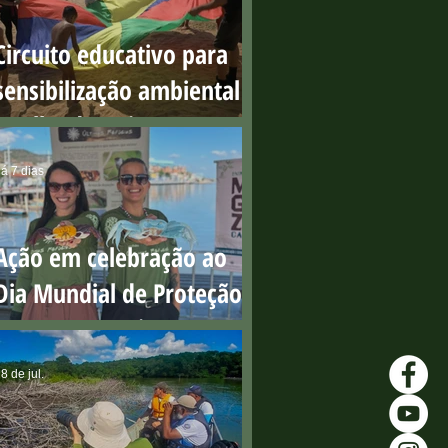
Circuito educativo para
sensibilização ambiental
na Ilha do Boi
á 7 dias
Ação em celebração ao
Dia Mundial de Proteção
aos Manguezais
8 de jul.