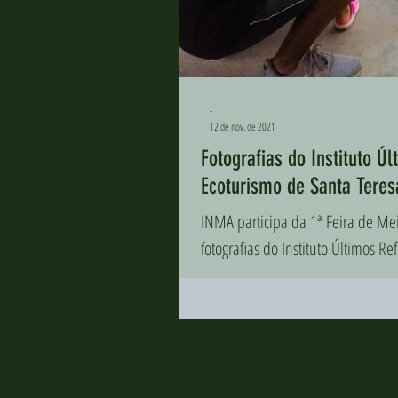
-
12 de nov. de 2021
Fotografias do Instituto Ú
Ecoturismo de Santa Teres
INMA participa da 1ª Feira de Meio Ambiente e Ecoturismo de Santa Teresa e projetos apresentam
fotografias do Instituto Últimos Ref