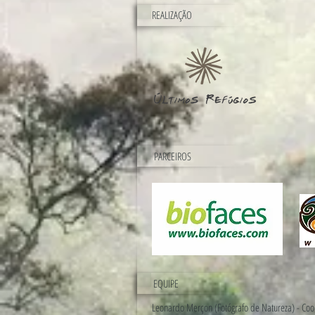
REALIZAÇÃO
PARCEIROS
EQUIPE
Leonardo Merçon (Fotógrafo de Natureza) - Co