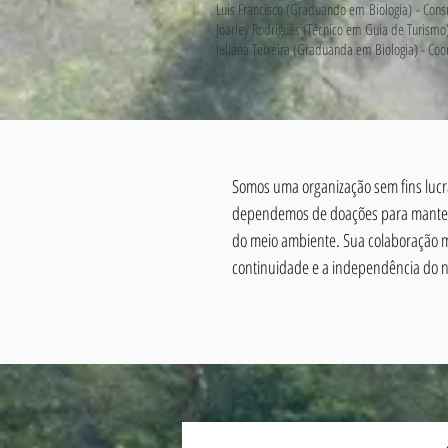
Luis Francisco (Graduando em Biologia) - Consul
Joarley Rodrigues (Técnico em Guia de Turismo) 
Juliana Teixeira (Graduanda em Biologia) - C
Somos uma organização sem fins lucra
dependemos de doações para manter 
do meio ambiente. Sua colaboração 
continuidade e a independência do n