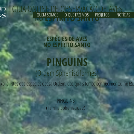
GUIA ONLINE DE OBSERVAÇÃO DE AVES
TUTO
NO
QUEM SOMOS
ESPÍRITO SANTO
O QUE FAZEMOS
PROJETOS
NOTÍCIAS
ESPÉCIES DE AVES
NO ESPÍRITO SANTO
PINGUINS
(Ordem Sphenisciformes)
ixo, a listas das espécies dessa Ordem, das quais temos conhecimento, no ES
PINGUINS
(Família Spheniscidae)