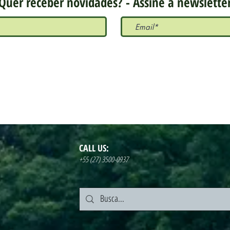
Quer receber novidades? - Assine a newslette
CALL US:
+55 (27) 3500-0937