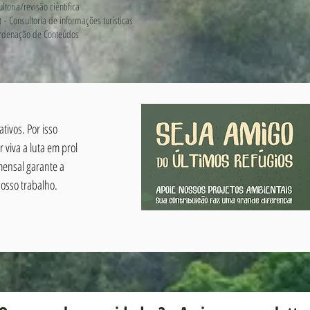
toria/revisão ciêntifica
- Consultoria de informações turísticas
oordenação de Conteúdos
tivos. Por isso
viva a luta em prol
mensal garante a
osso trabalho.