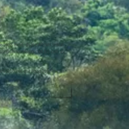
novos locais, dicas e APENAS criticas
tato@ultimosrefugios.com.br
) com as
para sabermos que nosso trabalho está