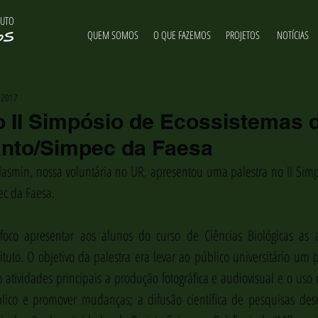
TUTO
QUEM SOMOS
O QUE FAZEMOS
PROJETOS
NOTÍCIAS
e 2017
o II Simpósio de Ecossistemas 
anto/Simpec da Faesa
smin, nossa voluntária no UR, apresentou uma palestra no II Simpó
ec da Faesa.
foco apresentar aos alunos do curso de Ciências Biológicas as at
ituto. O objetivo da palestra era levar ao público universitário um 
o atividades principais a produção fotográfica e audiovisual e o us
blico e promover mudanças; a difusão científica de pesquisas des