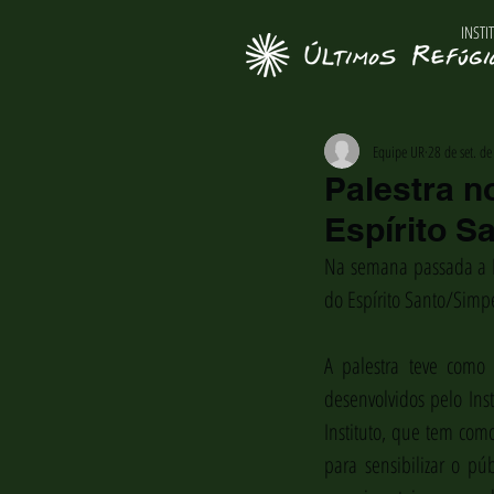
INSTI
Equipe UR
28 de set. d
Palestra n
Espírito S
Na semana passada a Ia
do Espírito Santo/Simp
A palestra teve como 
desenvolvidos pelo Inst
Instituto, que tem com
para sensibilizar o pú