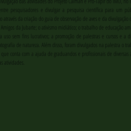
divulgação das atividades do Projeto Caiman e Pró-Tapir do IMD, no i
ntre pesquisadores e divulgar a pesquisa científica para um públ
 através da criação do guia de observação de aves e da divulgação d
Amigos da Jubarte; o ativismo midiático; o trabalho de educação ambi
uso sem fins lucrativos; a promoção de palestras e cursos e a di
fotografia de natureza. Além disso, foram divulgados na palestra o tra
o, que conta com a ajuda de graduandos e profissionais de diversas 
as atividades.