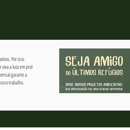
tivos. Por isso
viva a luta em prol
mensal garante a
osso trabalho.