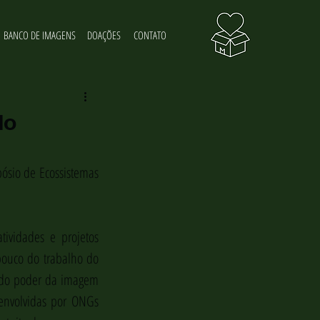
BANCO DE IMAGENS
DOAÇÕES
CONTATO
do
sio de Ecossistemas 
ividades e projetos 
pouco do trabalho do 
o do poder da imagem 
envolvidas por ONGs 