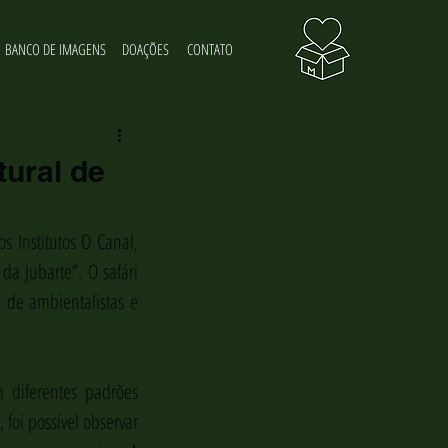
BANCO DE IMAGENS
DOAÇÕES
CONTATO
tural de
 Institutos O Canal, 
da Jubarte”. O safári 
de ambientalistas e 
 diferentes padrões 
foi possível observar 