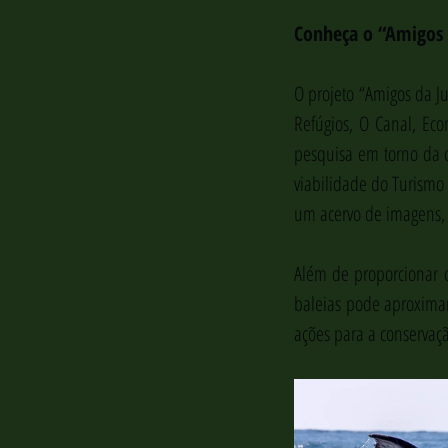
Conheça o “Amigos 
O projeto “Amigos da Ju
Refúgios, O Canal, Ecom
pesquisa em torno da c
viabilidade do Turismo
um acervo de imagens, 
Além de proporcionar o
baleias pode aproxima
ações para a conservaç