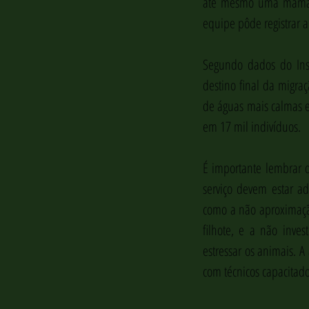
até mesmo uma mamãe J
equipe pôde registrar 
Segundo dados do Insti
destino final da migra
de águas mais calmas e
em 17 mil indivíduos.
É importante lembrar q
serviço devem estar ad
como a não aproximação
filhote, e a não inve
estressar os animais. 
com técnicos capacitad