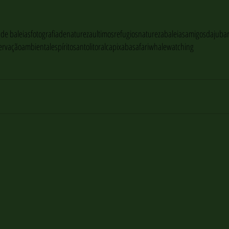
de baleias
fotografiadenatureza
ultimosrefugios‬
natureza‬
baleias
amigosdajubar
ervaçãoambiental‬
espíritosanto
litoralcapixaba
safari
whalewatching