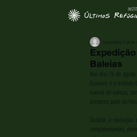
INSTI
Juliana Mota
21 de set.
Expedição 
Baleias
Nos dias 26 de agosto 
Ecomaris e o Instituto 
natural de baleias, t
percorreu parte do litor
Durante a realização 
comportamentais, dentre