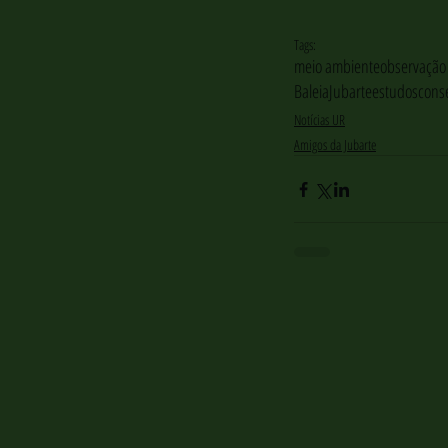
Tags:
meio ambiente
observação 
BaleiaJubarte
estudos
cons
Notícias UR
Amigos da Jubarte