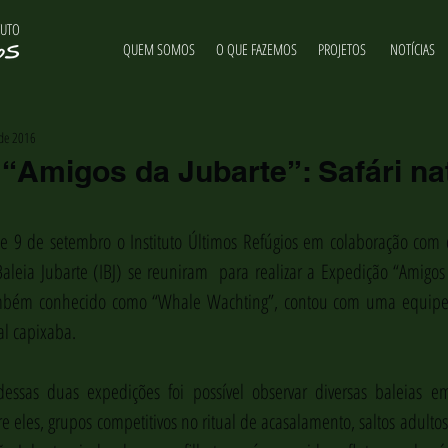
TUTO
QUEM SOMOS
O QUE FAZEMOS
PROJETOS
NOTÍCIAS
 de 2016
“Amigos da Jubarte”: Safári na
e 9 de setembro o Instituto Últimos Refúgios em colaboração com os
Baleia Jubarte (IBJ) se reuniram  para realizar a Expedição “Amigos 
ambém conhecido como “Whale Wachting”, contou com uma equipe 
al capixaba.
dessas duas expedições foi possível observar diversas baleias em
 eles, grupos competitivos no ritual de acasalamento, saltos adultos, 