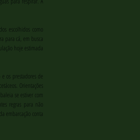
as para respirar. A 
dos escolhidos como 
ra para cá, em busca 
ulação hoje estimada 
 e os prestadores de 
táceos. Orientações 
leia se estiver com 
tes regras para não 
 da embarcação conta 