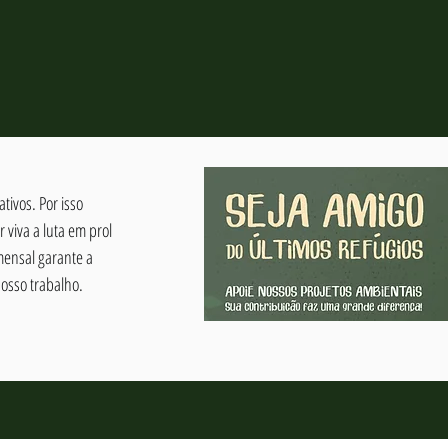
tivos. Por isso
viva a luta em prol
mensal garante a
osso trabalho.