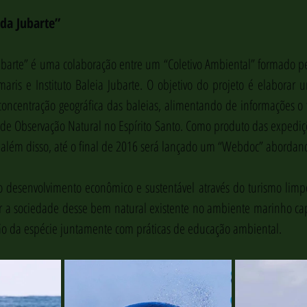
da Jubarte”
barte” é uma colaboração entre um “Coletivo Ambiental” formado pelo
aris e Instituto Baleia Jubarte. O objetivo do projeto é elaborar u
oncentração geográfica das baleias, alimentando de informações o f
 de Observação Natural no Espírito Santo. Como produto das expediçõ
além disso, até o final de 2016 será lançado um “Webdoc” abordan
 desenvolvimento econômico e sustentável através do turismo limpo,
r a sociedade desse bem natural existente no ambiente marinho ca
ão da espécie juntamente com práticas de educação ambiental.