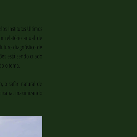
s Institutos Últimos 
m relatório anual de 
uturo diagnóstico de 
es está sendo criado 
do o tema.
 o safári natural de 
pixaba, maximizando 