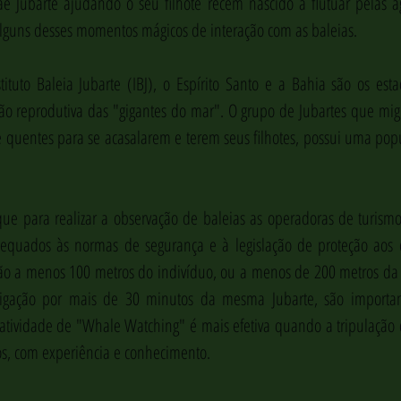
ubarte ajudando o seu filhote recém nascido a flutuar pelas águ
alguns desses momentos mágicos de interação com as baleias.
tuto Baleia Jubarte (IBJ), o Espírito Santo e a Bahia são os esta
ção reprodutiva das "gigantes do mar". O grupo de Jubartes que mig
 quentes para se acasalarem e terem seus filhotes, possui uma pop
ue para realizar a observação de baleias as operadoras de turismo
equados às normas de segurança e à legislação de proteção aos ce
 a menos 100 metros do indivíduo, ou a menos de 200 metros da ba
stigação por mais de 30 minutos da mesma Jubarte, são importan
A atividade de "Whale Watching" é mais efetiva quando a tripulação
os, com experiência e conhecimento.