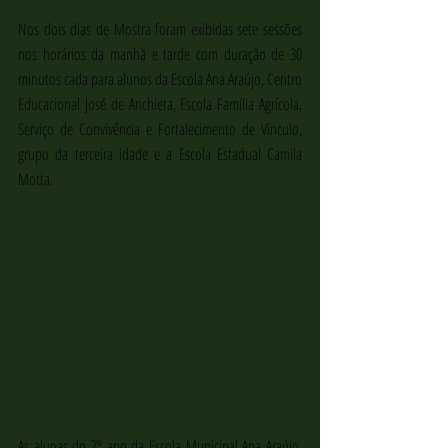
Nos dois dias de Mostra foram exibidas sete sessões 
nos horários da manhã e tarde com duração de 30 
minutos cada para alunos da Escola Ana Araújo, Centro 
Educacional José de Anchieta, Escola Família Agrícola, 
Serviço de Convivência e Fortalecimento de Vínculo, 
grupo da terceira idade e a Escola Estadual Camila 
Motta.
As alunas do 7º ano da Escola Municipal Ana Araújo, 