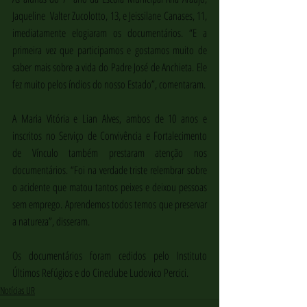
Jaqueline  Valter Zucolotto, 13, e Jeissilane Canases, 11, 
imediatamente elogiaram os documentários. “E a 
primeira vez que participamos e gostamos muito de 
saber mais sobre a vida do Padre José de Anchieta. Ele 
fez muito pelos índios do nosso Estado”, comentaram.
A Maria Vitória e Lian Alves, ambos de 10 anos e 
inscritos no Serviço de Convivência e Fortalecimento 
de Vínculo também prestaram atenção nos 
documentários. “Foi na verdade triste relembrar sobre 
o acidente que matou tantos peixes e deixou pessoas 
sem emprego. Aprendemos todos temos que preservar 
a natureza”, disseram.
Os documentários foram cedidos pelo Instituto 
Últimos Refúgios e do Cineclube Ludovico Percici. 
Notícias UR