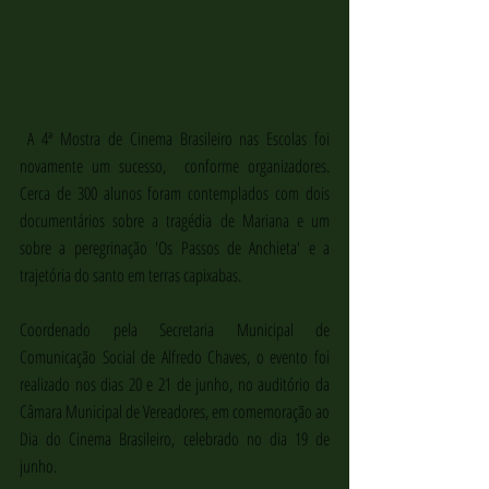
 A 4ª Mostra de Cinema Brasileiro nas Escolas foi 
novamente um sucesso,  conforme organizadores. 
Cerca de 300 alunos foram contemplados com dois 
documentários sobre a tragédia de Mariana e um 
sobre a peregrinação 'Os Passos de Anchieta' e a 
trajetória do santo em terras capixabas.
Coordenado pela Secretaria Municipal de 
Comunicação Social de Alfredo Chaves, o evento foi 
realizado nos dias 20 e 21 de junho, no auditório da 
Câmara Municipal de Vereadores, em comemoração ao 
Dia do Cinema Brasileiro, celebrado no dia 19 de 
junho.