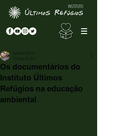
INSTITUTO
Leonardo Merçon
23 de jun. de 2016
Os documentários do
Instituto Últimos
Refúgios na educação
ambiental