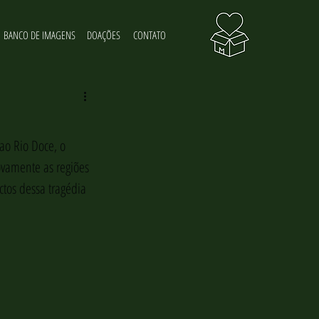
BANCO DE IMAGENS
DOAÇÕES
CONTATO
o Rio Doce, o 
ovamente as regiões 
ctos dessa tragédia 