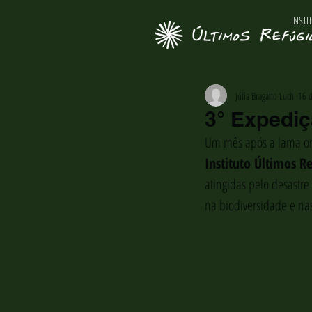
INSTI
Júlia Bragatto Luchi
16 d
3° Expedi
Um mês após a lama or
Instituto Últimos R
atingidas pelo desastre
na biodiversidade e nas