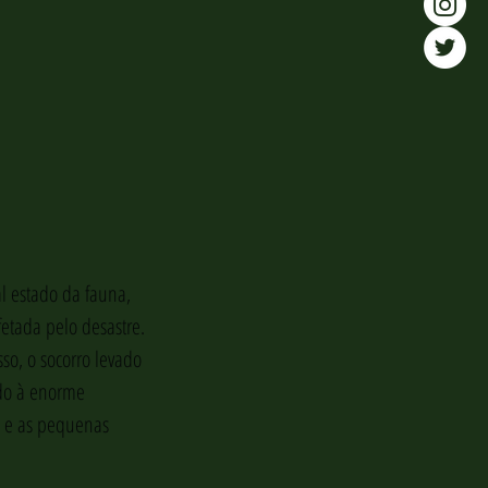
l estado da fauna, 
etada pelo desastre. 
o, o socorro levado 
do à enorme 
e e as pequenas 