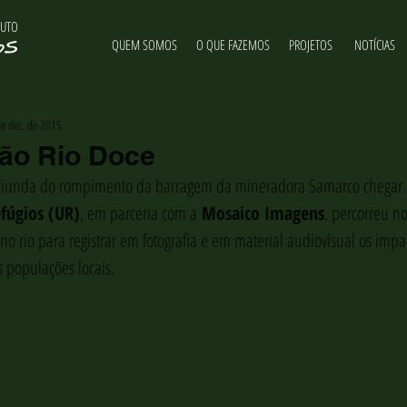
TUTO
QUEM SOMOS
O QUE FAZEMOS
PROJETOS
NOTÍCIAS
e dez. de 2015
ção Rio Doce
iunda do rompimento da barragem da mineradora Samarco chegar a
efúgios (UR)
, em parceria com a
 Mosaico Imagens
, percorreu n
 no rio para registrar em fotografia e em material audiovisual os impa
 populações locais. 