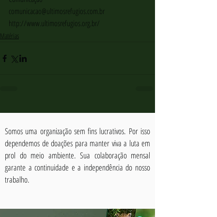
comunicacao@ultimosrefugios.com.br 
http://www.ultimosrefugios.org.br/
Matérias
Somos uma organização sem fins lucrativos. Por isso
dependemos de doações para manter viva a luta em
prol do meio ambiente. Sua colaboração mensal
garante a continuidade e a independência do nosso
trabalho.