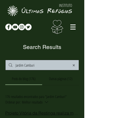
INSTITUTO
Search Results
Posts do blog (176)
Outras páginas (12)
176 resultados encontrados para "Jardim Camburi"
Ordenar por:
Melhor resultado
Projeto Vitória da Restinga realiza mais uma ação de limpeza na Praia de