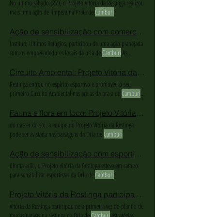
No último sábado (27), o Projeto Vitória da Restinga realizou
mais uma ação de limpeza na Praia de
Camburi
Ação de sensibilização com comerciantes da Orla de
Instituto Últimos Refúgios, participou de uma ação planejada
com os empreendedores locais da orla de
Camburi
As
abordagens foram realizadas em todos os quiosques em
atividade da Orla de
Camburi
, além de abordar
Circuito Ambiental: Projeto Vitória da Restinga realiza manhã de atividades com adultos em
demonstraram interesse em entender o que está sendo
Restinga entrou no espírito esportivo e promoveu o seu
realizado em seu local de trabalho, a orla de
Camburi
primeiro Circuito Ambiental nas areias da praia de
Camburi
importância da restinga, a biodiversidade local e o trabalho
de revitalização na restinga da Orla de
Camburi
Fauna e flora em foco: Projeto Vitória da Restinga faz monitoramento na Orla de
do nascer do sol, a equipe do Projeto Vitória da Restinga
pode ser avistada nas paisagens da Orla de
Camburi
Ação de sensibilização com esportistas da Orla de
última ação, o Projeto Vitória da Restinga esteve em campo
para sensibilizar esportistas da Orla de
Camburi
Projeto Vitória da Restinga participa de plantio de mudas nativas na praia de
Vitória da Restinga participou pela primeira vez do plantio de
mudas nativas na restinga da Orla de
Camburi
estratégias