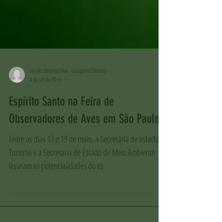
Ian de Olivieira SIlva - estagiário Últimos
4 de jul. de 2019
Espírito Santo na Feira de
Observadores de Aves em São Paulo
Entre os dias 17 e 19 de maio, a Secretaria de estado de
Turismo e a Secretaria de Estado de Meio Ambiente
levaram as potencialidades do es