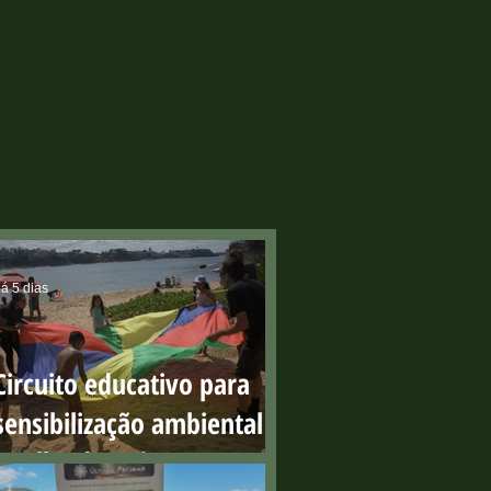
á 5 dias
Circuito educativo para
sensibilização ambiental
na Ilha do Boi