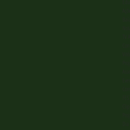
Edu
Açõ
Baí
Not
TV 
Con
Vitó
Pro
Ass
Eve
Cor
Cli
Pro
Dia