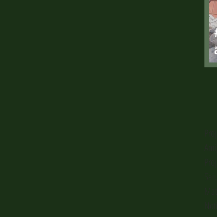
Pro
Ami
Pro
Sai
Mat
Not