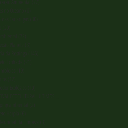
cação Ambiental
(77)
77 posts
es no Oceano
(8)
8 posts
a das Tartarugas
(30)
30 posts
a
(20)
20 posts
Ambiental
(72)
72 posts
exão Planeta
(3)
3 posts
ria da Restinga
(146)
146 posts
jeto Ecofrade
(21)
21 posts
embleias
(19)
19 posts
ntos
(12)
12 posts
redor Ecológico
(10)
10 posts
FESTIVAL ECOCULTURAL ÚLTIMOS REFÚGI
(1)
1 post
pping ambiental
(2)
2 posts
jeto Harpia
(6)
6 posts
 Mundial da Limpeza
(3)
3 posts