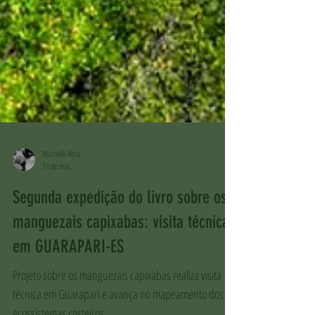
Marcella Rosa
23 de mai.
Segunda expedição do livro sobre os
manguezais capixabas: visita técnica
em GUARAPARI-ES