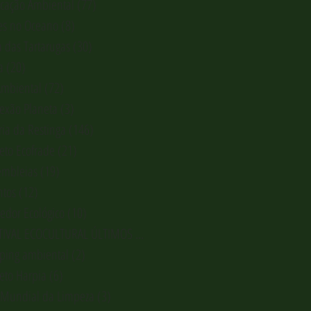
cação Ambiental
(77)
77 posts
es no Oceano
(8)
8 posts
a das Tartarugas
(30)
30 posts
a
(20)
20 posts
Ambiental
(72)
72 posts
exão Planeta
(3)
3 posts
ria da Restinga
(146)
146 posts
jeto Ecofrade
(21)
21 posts
embleias
(19)
19 posts
ntos
(12)
12 posts
redor Ecológico
(10)
10 posts
FESTIVAL ECOCULTURAL ÚLTIMOS REFÚGI
(1)
1 post
pping ambiental
(2)
2 posts
jeto Harpia
(6)
6 posts
 Mundial da Limpeza
(3)
3 posts