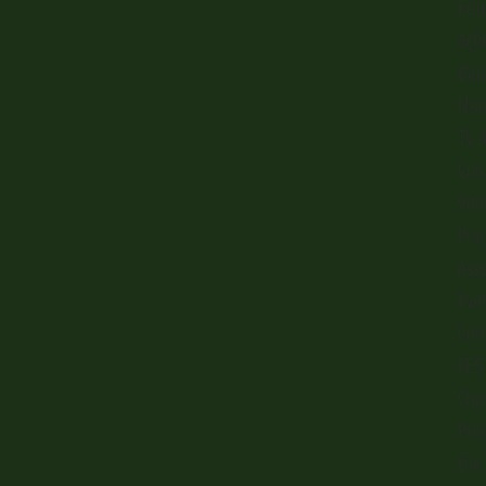
Edu
Açõ
Baí
Not
TV 
Con
Vitó
Pro
Ass
Eve
Cor
Cli
Pro
Dia