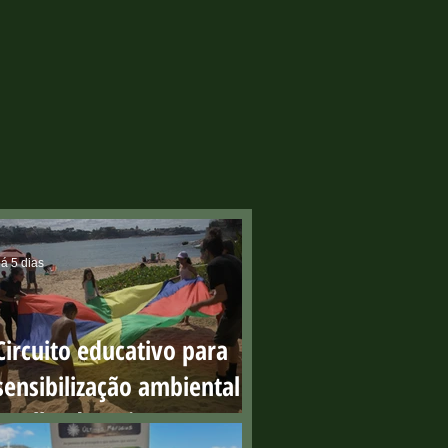
á 5 dias
Circuito educativo para
sensibilização ambiental
na Ilha do Boi