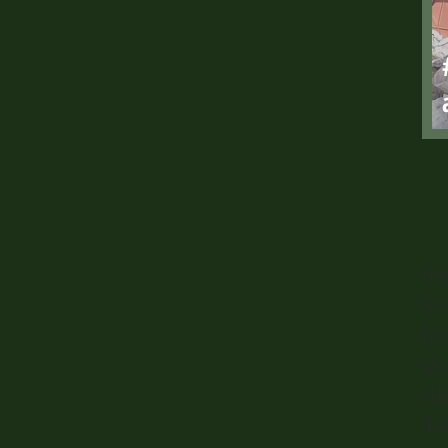
Pro
Ami
Pro
Sai
Mat
Not