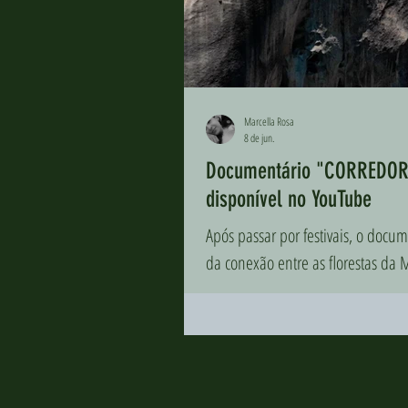
Marcella Rosa
8 de jun.
Documentário "CORREDORES
disponível no YouTube
Após passar por festivais, o doc
da conexão entre as florestas da 