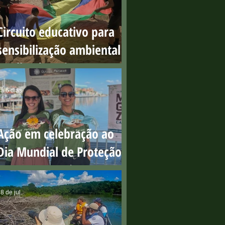
Circuito educativo para
sensibilização ambiental
na Ilha do Boi
á 6 dias
Ação em celebração ao
Dia Mundial de Proteção
aos Manguezais
8 de jul.