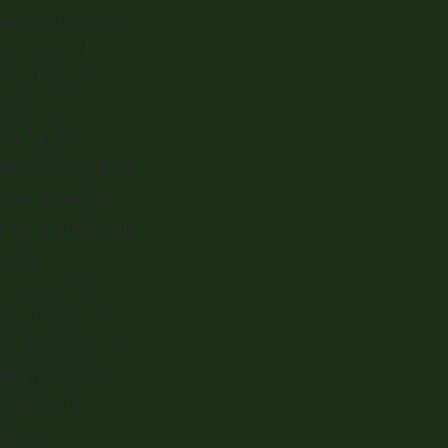
gos da Jubarte
(14)
14 posts
jeto Caiman
(13)
13 posts
u na Mídia
(23)
23 posts
érias
(223)
223 posts
ícias UR
(357)
357 posts
cação Ambiental
(77)
77 posts
es no Oceano
(8)
8 posts
a das Tartarugas
(30)
30 posts
a
(20)
20 posts
Ambiental
(72)
72 posts
exão Planeta
(3)
3 posts
ria da Restinga
(146)
146 posts
jeto Ecofrade
(21)
21 posts
embleias
(19)
19 posts
ntos
(12)
12 posts