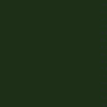
Ami
Pro
Sai
Mat
Not
Edu
Açõ
Baí
Not
TV 
Con
Vitó
Pro
Ass
Eve