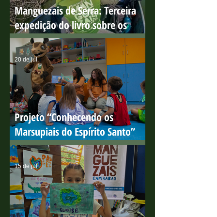
Manguezais de Serra: Terceira
expedição do livro sobre os
manguezais capixabas
20 de jul.
Projeto “Conhecendo os
Marsupiais do Espírito Santo”
encerra ciclo de ações em escolas
públicas com resultados
15 de jul.
positivos