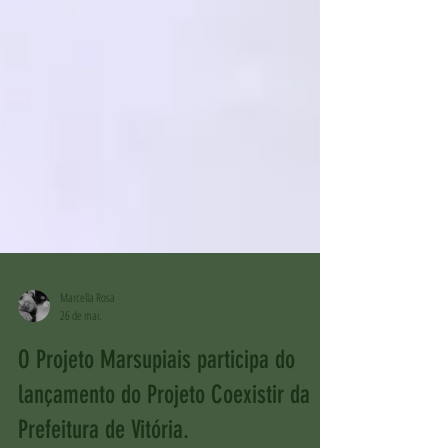
Marcella Rosa
26 de mai.
O Projeto Marsupiais participa do